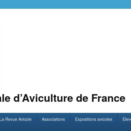
le d’Aviculture de France
La Revue Avicole
Associations
Expositions avicoles
Elev