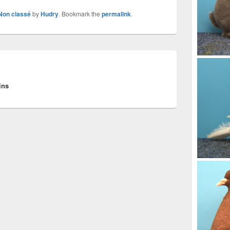
Non classé
by
Hudry
. Bookmark the
permalink
.
ins