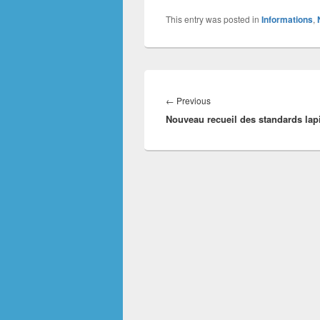
This entry was posted in
Informations
,
Post
navigation
←
Previous
Previous
Nouveau recueil des standards lap
post: